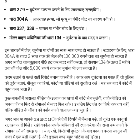
है:
धारा 279
– दुर्घटना उत्पन्न करने के लिए लापरवाह ड्राइविंग।
धारा 304A
– लापरवाह हत्या, जो मृत्यु या गंभीर चोट का कारण बनी हो।
धारा 337, 338
– घायल या गंभीर चोट के लिए दंड।
मोटर वाहन अधिनियम की धारा 134
– दुर्घटना के बाद मदद न करना।
इन धाराओं में जेल, जुर्माना या दोनों का साथ‑साथ दण्ड हो सकता है। उदाहरण के लिए, धारा
304A के तहत 2 साल तक की जेल और 100,000 रुपये तक का जुर्माना हो सकता है।
अगर व्यक्ति जानबूझकर पीछे हट कर मदद नहीं करता, तो सेक्शन 134 के तहत 6 महीने
तक की जेल और 5,000 रुपये तक का जुर्माना भी लग सकता है।
कदम उठाने से पहले सही रिपोर्ट बनाना ज़रूरी है। अगर आप दुर्घटना का गवाह हैं, तो पुलिस
को तुरंत बताएं, मौजूदा गवाहियों, फोटो या वीडियो को सुरक्षित रखें। यह सब बाद में कोर्ट में
बहुत काम आता है।
कुछ मामलों में अदालत पीड़ित के इलाज का खर्चा भी कोर्ट से वसूलेगी, ताकि पीड़ित को
अपना जीवन फिर से संभालने में मदद मिल सके। इसलिए हिट एंड रन सिर्फ अपराध नहीं,
बल्कि पीड़ित के जीवन को बर्बाद करने वाला एक बड़ा मुद्दा है।
अगर आप या आपके знакомी को ऐसी स्थिति में फँसना पड़े, तो तुरंत एक कानूनी
सलाहकार से मिलें। सही वकील आपके अधिकारों की रक्षा करेगा और सजा कम करने के
संभावनाओं को समझाएगा। याद रखें, किसी भी दुर्घटना के बाद मदद न करना कानून की
नजर में एक बड़ी गलती है, और इसका दण्ड बहुत घटिया नहीं होता।