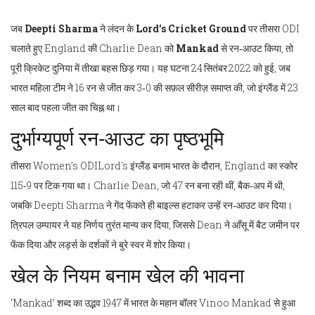
जब
Deepti Sharma
ने लंदन के
Lord's Cricket Ground
पर तीसरा ODI
चलाते हुए England की Charlie Dean को
Mankad
से रन‑आउट किया, तो
पूरी क्रिकेट दुनिया में तीखा बहस छिड़ गया। यह घटना 24 सितंबर 2022 को हुई, जब
भारत महिला टीम ने 16 रन से जीत कर 3‑0 की सफ़ल सीरीज़ समाप्त की, जो इंग्लैंड में 23
साल बाद पहला जीत का चिह्न था।
दुर्भाग्यपूर्ण रन‑आउट का पृष्ठभूमि
तीसरा
Women’s ODI
Lord's
इंग्लैंड बनाम भारत के दौरान, England का स्कोर
115‑9 पर टिक गया था। Charlie Dean, जो 47 रन बना रही थीं, बैक‑अप में थी,
जबकि
Deepti Sharma
ने गेंद फेंकते ही बाइल्स हटाकर उन्हें रन‑आउट कर दिया।
त्रिपल उम्पायर ने यह निर्णय तुरंत मान्य कर दिया, जिससे Dean ने आँसू में बैट जमीन पर
फेंक दिया और लर्ड्स के दर्शकों ने बुरे स्वर में शोर किया।
खेल के नियम बनाम खेल की भावना
‘Mankad’ शब्द का उद्भव 1947 में भारत के महान बॉलर
Vinoo Mankad
से हुआ