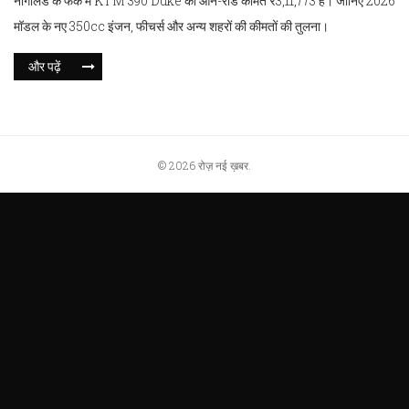
नागालैंड के फेक में KTM 390 Duke की ऑन-रोड कीमत ₹3,11,773 है। जानिए 2026
मॉडल के नए 350cc इंजन, फीचर्स और अन्य शहरों की कीमतों की तुलना।
और पढ़ें
© 2026 रोज़ नई ख़बर.