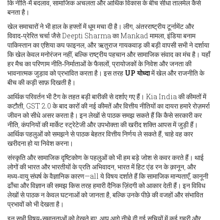
कि नीति-में बदलाव, सामाजिक अचलता और आर्थिक विकास के बीच सीधा तालमेल कैसे
बनता है।
खेल समाचारों ने भी हाल के हफ्तों में धूम मचा दी है। लीग, अंतरराष्ट्रीय टूर्नामेंट और
विवाद‑प्रेरित चर्चा जैसे Deepti Sharma का Mankad मामला, इंडिया बनाम
पाकिस्तान का एशिया कप फाइनल, और ऋतुराज गायकवाड़ की बड़ी वापसी सभी ने दर्शाया
कि खेल केवल मनोरंजन नहीं, बल्कि राष्ट्रीय पहचान और सामाजिक संवाद का मंच है। यहाँ
हर मैच का परिणाम नीति‑निर्माताओं के फैसलों, प्रायोजकों के निवेश और जनता की
भावनात्मक जुड़ाव को प्रभावित करता है। इस तरह
UP योध्दा
में खेल और राजनीति के
बीच की कड़ी साफ़ दिखती है।
आर्थिक परिवर्तन भी टैग के तहत बड़ी बारीकी से दर्शाए गए हैं। Kia India की कीमतों में
कटौती, GST 2.0 के बाद कारों की नई कीमतें और वित्तीय नीतियों का दायरा हमारे रोज़मर्रा
जीवन को सीधे असर करता है। इन लेखों से पाठक समझ सकते हैं कि कैसे सरकारी कर
नीति, कंपनियों की मार्केट स्ट्रेटेजी और उपभोक्ता की खरीद शक्ति आपस में जुड़ी हैं।
आर्थिक पहलुओं को समझने से पाठक बेहतर वित्तीय निर्णय ले सकते हैं, चाहे वह कार
खरीदना हो या निवेश करना।
संस्कृति और सामाजिक दृष्टिकोण के पहलुओं को भी हम बड़े जोश से कवर करते हैं। थाई
लोगों की भारत और भारतीयों के प्रति अभिवादन, भारत में हिट एंड रन के क़ानून, और
मध्य‑वायु संघर्ष के वैज्ञानिक कारण—all ये विषय दर्शाते हैं कि सामाजिक मान्यताएँ, कानूनी
ढाँचा और विज्ञान की समझ किस तरह हमारी दैनिक ज़िंदगी को आकार देती हैं। इन विविध
लेखों से पाठक न केवल घटनाओं को जानता है, बल्कि उनके पीछे की वजहों और संभावित
प्रभावों को भी देखता है।
इन सभी विषय‑समानताओं को देखते हुए, आप आगे नीचे दी गई सूचियों में कई गहरी और