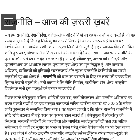
राजनीति – आज की ज़रूरी ख़बरें
जब हम
राजनीति
,
देश‑निर्देश, शक्ति‑संबंध और नीतियों का अध्ययन
की बात करते हैं, तो यह
समझना ज़रूरी है कि यह सिर्फ चुनाव तक सीमित नहीं, बल्कि अंतर‑राष्ट्रीय मंच पर
निर्णय‑लेना, मानवाधिकार और शासन‑प्रणालियों से भी जुड़ी है। इस व्यापक क्षेत्र में
नॉबेल
शांति पुरस्कार
,
विश्वभर में शांति‑प्रयासों को मान्यता देने वाला सम्मान
अक्सर राजनीति के
प्रभाव को मापने का मानदंड बन जाता है। साथ ही
लोकतंत्र
,
जनता की भागीदारी और
प्रतिनिधित्व पर आधारित शासन‑प्रणाली
इस क्षेत्र का मूल सिद्धांत है, और
मानवीय
अधिकार
,
व्यक्तियों की बुनियादी स्वतंत्रताएँ और सुरक्षा
राजनीति के निर्णयों का सबसे
नज़दीकी प्रभाव क्षेत्र है।
राजनीति
की चाल को समझने के लिए इन तत्वों की पारस्परिक
क्रिया देखनी पड़ती है। यही कारण है कि नीति‑निर्माता, पार्टी नेता और अंतर‑राष्ट्रीय
विश्लेषक सभी इन पहलुओं को बराबर महत्व देते हैं।
पिछले हफ्ते
वेनेज़ुएला
,
दक्षिण अमेरिकी एक देश, जहाँ लोकतंत्र और मानवीय अधिकारों पर
बहस चलती रहती है
का एक प्रमुख कार्यकर्ता मारिया कोरीना माचाडो को 2025 के नॉबेल
शांति पुरस्कार से सम्मानित किया गया। यह घटना दर्शाती है कि अंतर‑राज्यीय राजनीति में
छोटे‑छोटे बदलाव भी बड़े स्तर पर प्रभाव डाल सकते हैं। वेनेज़ुएला में लोकतंत्र की
स्थिरता, सरकारी नीतियों की पारदर्शिता और नागरिक स्वतंत्रताओं की रक्षा एक जटिल
समीकरण है, जहाँ हर सुधार का असर न केवल घरेलू बल्कि वैश्विक मंच पर भी देखा जाता
है। इस संदर्भ में
अंतर‑राष्ट्रीय संबंध
और
आंतरिक लोकतांत्रिक संरचना
एक‑दूसरे को
पूरक करते हैं, यानी एक राष्ट्र की आंतरिक लोकतंत्र
राजनीतिक परिदृश्य
को