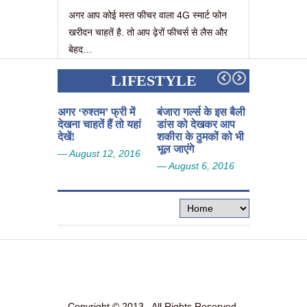
अगर आप कोई मस्त फीचर वाला 4G स्मार्ट फोन
खरीदन चाहतें है. तो आप ढ़ेरों फीचर्स से लैस और
बेहद…
LIFESTYLE
अगर ‘रुश्तम’ फ्री में
बंजारा गर्ल्स के इस बैली
अपने पति के ग
देखना चाहतें हैं तो यहां
डांस को देखकर आप
से इस अंदाज 
देखें!
शकीरा के ठुमकों को भी
है चीन की पत्
भूल जाएंगे
दंग रह जाएंग
— August 12, 2016
— August 6, 2016
— August 3
Copyright © 2013 . All Rights Reserved.