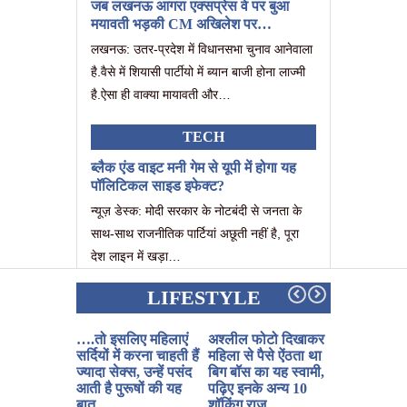
जब लखनऊ आगरा एक्सप्रेस वे पर बुआ
मयावती भड़की CM अखिलेश पर…
लखनऊ: उतर-प्रदेश में विधानसभा चुनाव आनेवाला
है.वैसे में शियासी पार्टीयो में ब्यान बाजी होना लाज्मी
है.ऐसा ही वाक्या मायावती और…
TECH
ब्लैक एंड वाइट मनी गेम से यूपी में होगा यह
पॉलिटिकल साइड इफेक्ट?
न्यूज़ डेस्क: मोदी सरकार के नोटबंदी से जनता के
साथ-साथ राजनीतिक पार्टियां अछूती नहीं है, पूरा
देश लाइन में खड़ा…
LIFESTYLE
….तो इसलिए महिलाएं
अश्लील फोटो दिखाकर
करिए इन उपा
सर्दियों में करना चाहती हैं
महिला से पैसे ऐंठता था
जल्दी नहीं गिर
ज्यादा सेक्स, उन्हें पसंद
बिग बॉस का यह स्वामी,
और सेक्स होग
आती है पुरूषों की यह
पढ़िए इनके अन्य 10
पढ़ने के बाद
बात
शॉकिंग राज
मानेंगे यह बा