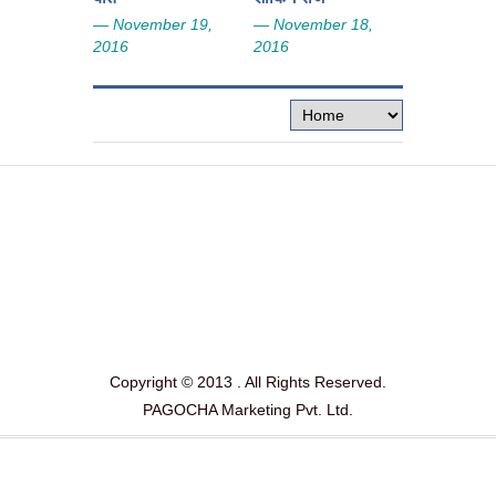
— November 19,
— November 18,
— Novembe
2016
2016
2016
Copyright © 2013 . All Rights Reserved.
PAGOCHA Marketing Pvt. Ltd.