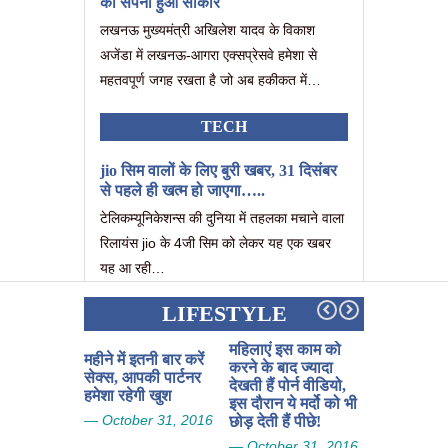
का सपना हुआ साकार
लखनऊ मुख्यमंत्री अखिलेश यादव के विकाश
अजेंडा में लखनऊ-आगरा एक्सप्रेसवे हमेशा से
महतवपूर्ण जगह रखता है जो अब हकीकत में…
TECH
jio सिम वालों के लिए बुरी खबर, 31 दिसंबर
से पहले ही खत्म हो जाएगा…..
टेलिकम्यूनिकेशन्स की दुनिया में तहलका मचाने वाला
रिलायंस jio के 4जी सिम को लेकर यह एक खबर
यह आ रही…
LIFESTYLE
महिलाएं इस काम को
महीने में इतनी बार करें
यदि बिना पैस
करने के बाद ज्यादा
सेक्स, आपकी पार्टनर
हुए खोई हुई म
देखती हैं पोर्न वीडियो,
हमेशा रहेगी खुश
से चाहिए तो
इस दौरान ये मर्दो को भी
पत्तियों का स
— October 31, 2016
छोड़ देती हैं पीछे!
— October 
— October 31, 2016